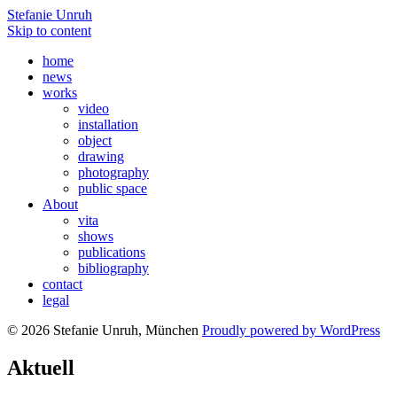
Stefanie Unruh
Skip to content
home
news
works
video
installation
object
drawing
photography
public space
About
vita
shows
publications
bibliography
contact
legal
© 2026 Stefanie Unruh, München
Proudly powered by WordPress
Aktuell