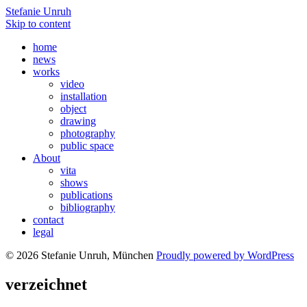
Stefanie Unruh
Skip to content
home
news
works
video
installation
object
drawing
photography
public space
About
vita
shows
publications
bibliography
contact
legal
© 2026 Stefanie Unruh, München
Proudly powered by WordPress
verzeichnet