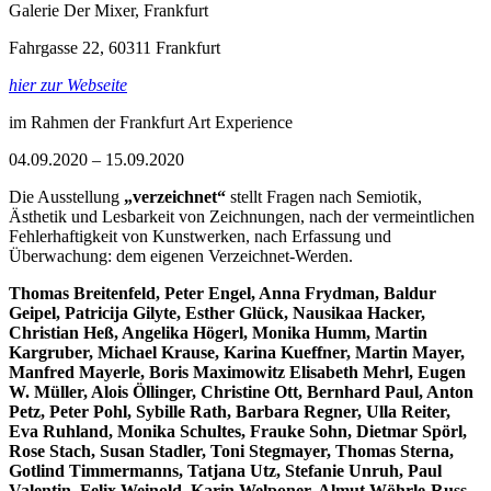
Galerie Der Mixer, Frankfurt
Fahrgasse 22, 60311 F
rankfurt
hier zur Webseite
im Rahmen der Frankfurt Art Experience
04.09.2020 – 15.09.2020
Die Ausstellung
„verzeichnet“
stellt Fragen nach Semiotik,
Ästhetik und Lesbarkeit von Zeichnungen, nach der vermeintlichen
Fehlerhaftigkeit von Kunstwerken, nach Erfassung und
Überwachung: dem eigenen Verzeichnet-Werden.
Thomas Breitenfeld, Peter Engel, Anna Frydman, Baldur
Geipel, Patricija Gilyte, Esther Glück, Nausikaa Hacker,
Christian Heß, Angelika Högerl, Monika Humm, Martin
Kargruber, Michael Krause, Karina Kueffner, Martin Mayer,
Manfred Mayerle, Boris Maximowitz Elisabeth Mehrl, Eugen
W. Müller, Alois Öllinger, Christine Ott, Bernhard Paul, Anton
Petz, Peter Pohl, Sybille Rath, Barbara Regner, Ulla Reiter,
Eva Ruhland, Monika Schultes, Frauke Sohn, Dietmar Spörl,
Rose Stach, Susan Stadler, Toni Stegmayer, Thomas Sterna,
Gotlind Timmermanns, Tatjana Utz, Stefanie Unruh, Paul
Valentin, Felix Weinold, Karin Welponer, Almut Wöhrle-Russ,