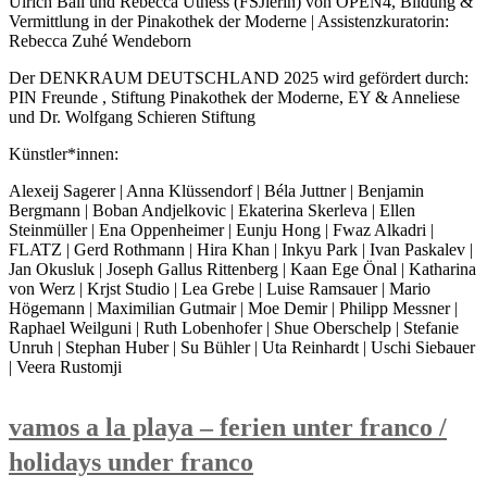
Ulrich Ball und Rebecca Uthess (FSJlerin) von OPEN4, Bildung &
Vermittlung in der Pinakothek der Moderne | Assistenzkuratorin:
Rebecca Zuhé Wendeborn
Der DENKRAUM DEUTSCHLAND 2025 wird gefördert durch:
PIN Freunde , Stiftung Pinakothek der Moderne, EY & Anneliese
und Dr. Wolfgang Schieren Stiftung
Künstler*innen:
Alexeij Sagerer | Anna Klüssendorf | Béla Juttner | Benjamin
Bergmann | Boban Andjelkovic | Ekaterina Skerleva | Ellen
Steinmüller | Ena Oppenheimer | Eunju Hong | Fwaz Alkadri |
FLATZ | Gerd Rothmann | Hira Khan | Inkyu Park | Ivan Paskalev |
Jan Okusluk | Joseph Gallus Rittenberg | Kaan Ege Önal | Katharina
von Werz | Krjst Studio | Lea Grebe | Luise Ramsauer | Mario
Högemann | Maximilian Gutmair | Moe Demir | Philipp Messner |
Raphael Weilguni | Ruth Lobenhofer | Shue Oberschelp | Stefanie
Unruh | Stephan Huber | Su Bühler | Uta Reinhardt | Uschi Siebauer
| Veera Rustomji
vamos a la playa – ferien unter franco /
holidays under franco