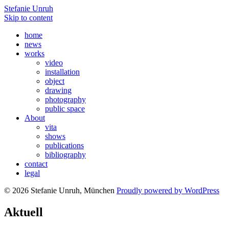
Stefanie Unruh
Skip to content
home
news
works
video
installation
object
drawing
photography
public space
About
vita
shows
publications
bibliography
contact
legal
© 2026 Stefanie Unruh, München
Proudly powered by WordPress
Aktuell