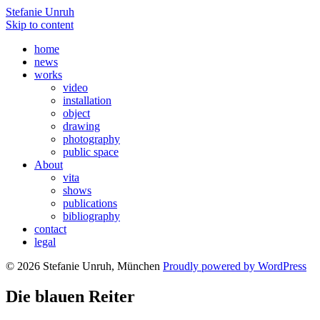
Stefanie Unruh
Skip to content
home
news
works
video
installation
object
drawing
photography
public space
About
vita
shows
publications
bibliography
contact
legal
© 2026 Stefanie Unruh, München
Proudly powered by WordPress
Die blauen Reiter