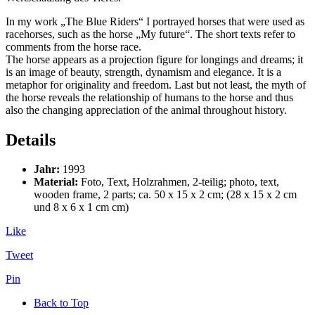
In my work „The Blue Riders“ I portrayed horses that were used as
racehorses, such as the horse „My future“. The short texts refer to
comments from the horse race.
The horse appears as a projection figure for longings and dreams; it
is an image of beauty, strength, dynamism and elegance. It is a
metaphor for originality and freedom. Last but not least, the myth of
the horse reveals the relationship of humans to the horse and thus
also the changing appreciation of the animal throughout history.
Details
Jahr:
1993
Material:
Foto, Text, Holzrahmen, 2-teilig; photo, text,
wooden frame, 2 parts; ca. 50 x 15 x 2 cm; (28 x 15 x 2 cm
und 8 x 6 x 1 cm cm)
Like
Tweet
Pin
Back to Top