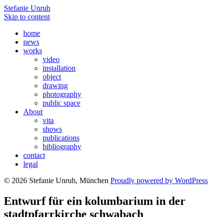
Stefanie Unruh
Skip to content
home
news
works
video
installation
object
drawing
photography
public space
About
vita
shows
publications
bibliography
contact
legal
© 2026 Stefanie Unruh, München
Proudly powered by WordPress
Entwurf für ein kolumbarium in der
stadtpfarrkirche schwabach