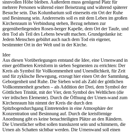
sinnvollen Höhe bleiben. Außerdem muss genügend Platz für
mehrere Personen während einer Beisetzung und während späterer
Besuche sein. Das Kolumbarium soll einerseits ein Ort der Ruhe
und Besinnung sein. Andererseits soll es mit dem Leben im großen
Kirchenraum in Verbindung stehen, Bezug nehmen zur
gegenüberliegenden Rosen-berger Kapelle, dem Ort der Taufe, und
den Tod als Teil des Lebens bewußt machen. Grundgedanke ist:
Jedem Menschen gebührt auch nach dem Tod ein eigener,
bestimmter Ort in der Welt und in der Kirche.
Idee
Aus diesen Vorüberlegungen entstand die Idee, eine Urnenwand in
einer geöffneten Kreisform in sieben Segmenten zu errichten: Der
Kreis als Symbol für Vollkommenheit und Unendlichkeit, für Zeit
und für zyklische Bewegung, erzeugt hier einen Ort der Sammlung,
Geborgenheit und Ruhe. Die Sieben wird als Zahl der göttlichen
Vollkommenheit gesehen – als Addition der Drei, dem Symbol der
Göttlichen Trinität, mit der Vier, dem Symbol des Weltlichen (die
vier irdischen Elemente). Durch die Öffnung der Urnen-wand zum
Kirchenraum hin nimmt der Kreis die durch den
Spitzbogendurchgang Eintretenden in eine Atmosphäre der
Konzentration und Besinnung auf. Durch die kreisförmige
Anordnung gibt es keine benachteiligten Plätze an den Rändern.
Die Urnenfächer selbst sollen transluzent sein und schimmern, die
Urnen als Schatten sichtbar werden. Die Urnenwand soll einen