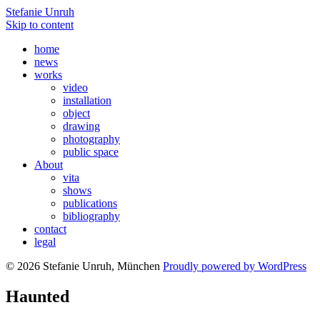
Stefanie Unruh
Skip to content
home
news
works
video
installation
object
drawing
photography
public space
About
vita
shows
publications
bibliography
contact
legal
© 2026 Stefanie Unruh, München
Proudly powered by WordPress
Haunted