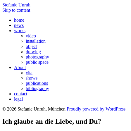
Stefanie Unruh
Skip to content
home
news
works
video
installation
object
drawing
photography
public space
About
vita
shows
publications
bibliography
contact
legal
© 2026 Stefanie Unruh, München
Proudly powered by WordPress
Ich glaube an die Liebe, und Du?