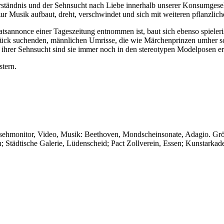
verständnis und der Sehnsucht nach Liebe innerhalb unserer Konsumges
ur Musik aufbaut, dreht, verschwindet und sich mit weiteren pflanzlic
atsannonce einer Tageszeitung entnommen ist, baut sich ebenso spieler
ck suchenden, männlichen Umrisse, die wie Märchenprinzen umher sch
rer Sehnsucht sind sie immer noch in den stereotypen Modelposen ers
tern.
sehmonitor, Video, Musik: Beethoven, Mondscheinsonate, Adagio. Gr
 Städtische Galerie, Lüdenscheid; Pact Zollverein, Essen; Kunstark