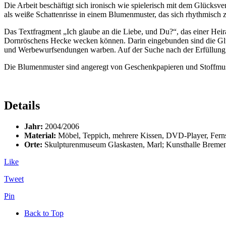
Die Arbeit beschäftigt sich ironisch wie spielerisch mit dem Glücks
als weiße Schattenrisse in einem Blumenmuster, das sich rhythmisch z
Das Textfragment „Ich glaube an die Liebe, und Du?“, das einer Heir
Dornröschens Hecke wecken können. Darin eingebunden sind die Glü
und Werbewurfsendungen warben. Auf der Suche nach der Erfüllung ih
Die Blumenmuster sind angeregt von Geschenkpapieren und Stoffmus
Details
Jahr:
2004/2006
Material:
Möbel, Teppich, mehrere Kissen, DVD-Player, Fern
Orte:
Skulpturenmuseum Glaskasten, Marl; Kunsthalle Bremen;
Like
Tweet
Pin
Back to Top