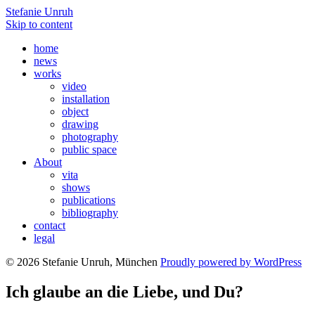
Stefanie Unruh
Skip to content
home
news
works
video
installation
object
drawing
photography
public space
About
vita
shows
publications
bibliography
contact
legal
© 2026 Stefanie Unruh, München
Proudly powered by WordPress
Ich glaube an die Liebe, und Du?