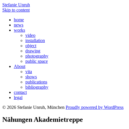
Stefanie Unruh
Skip to content
home
news
works
video
installation
object
drawing
photography
public space
About
vita
shows
publications
bibliography
contact
legal
© 2026 Stefanie Unruh, München
Proudly powered by WordPress
Nähungen Akademietreppe