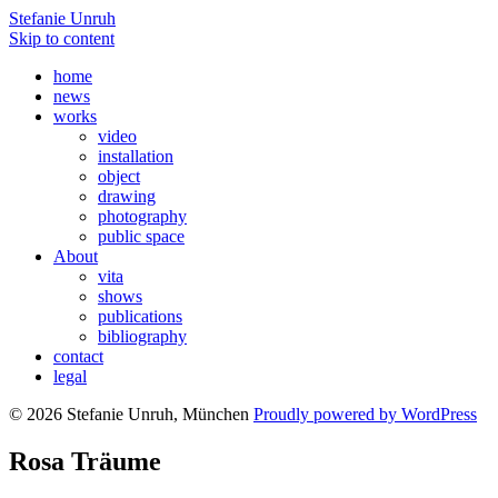
Stefanie Unruh
Skip to content
home
news
works
video
installation
object
drawing
photography
public space
About
vita
shows
publications
bibliography
contact
legal
© 2026 Stefanie Unruh, München
Proudly powered by WordPress
Rosa Träume