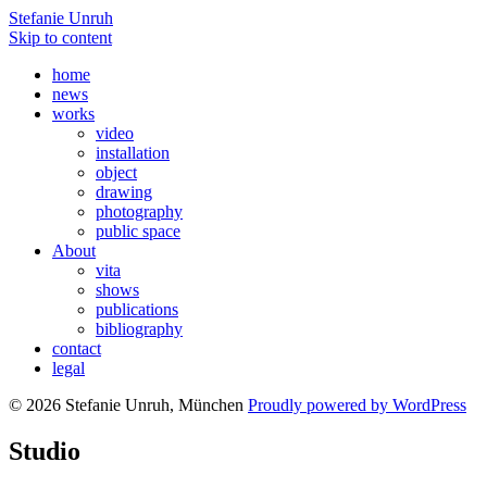
Stefanie Unruh
Skip to content
home
news
works
video
installation
object
drawing
photography
public space
About
vita
shows
publications
bibliography
contact
legal
© 2026 Stefanie Unruh, München
Proudly powered by WordPress
Studio