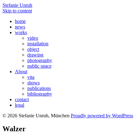
Stefanie Unruh
Skip to content
home
news
works
video
installation
object
drawing
photography
public space
About
vita
shows
publications
bibliography
contact
legal
© 2026 Stefanie Unruh, München
Proudly powered by WordPress
Walzer