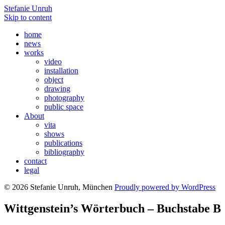
Stefanie Unruh
Skip to content
home
news
works
video
installation
object
drawing
photography
public space
About
vita
shows
publications
bibliography
contact
legal
© 2026 Stefanie Unruh, München
Proudly powered by WordPress
Wittgenstein’s Wörterbuch – Buchstabe B