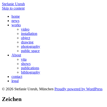
Stefanie Unruh
Skip to content
home
news
works
video
installation
object
drawing
photography
public space
About
vita
shows
publications
bibliography
contact
legal
© 2026 Stefanie Unruh, München
Proudly powered by WordPress
Zeichen