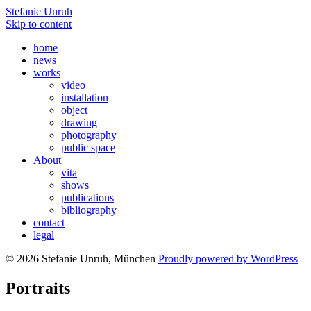
Stefanie Unruh
Skip to content
home
news
works
video
installation
object
drawing
photography
public space
About
vita
shows
publications
bibliography
contact
legal
© 2026 Stefanie Unruh, München
Proudly powered by WordPress
Portraits