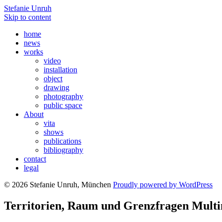
Stefanie Unruh
Skip to content
home
news
works
video
installation
object
drawing
photography
public space
About
vita
shows
publications
bibliography
contact
legal
© 2026 Stefanie Unruh, München
Proudly powered by WordPress
Territorien, Raum und Grenzfragen Multi