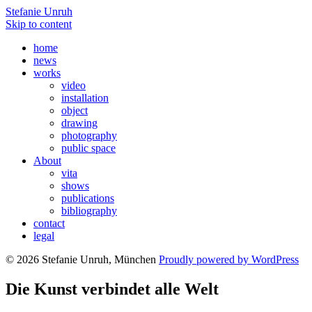
Stefanie Unruh
Skip to content
home
news
works
video
installation
object
drawing
photography
public space
About
vita
shows
publications
bibliography
contact
legal
© 2026 Stefanie Unruh, München
Proudly powered by WordPress
Die Kunst verbindet alle Welt