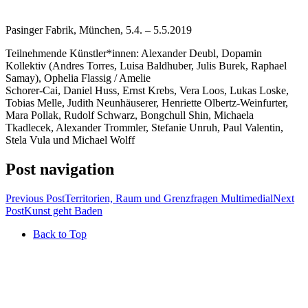
Pasinger Fabrik, München, 5.4. – 5.5.2019
Teilnehmende Künstler*innen: Alexander Deubl, Dopamin
Kollektiv (Andres Torres, Luisa Baldhuber, Julis Burek, Raphael
Samay), Ophelia Flassig / Amelie
Schorer-Cai, Daniel Huss, Ernst Krebs, Vera Loos, Lukas Loske,
Tobias Melle, Judith Neunhäuserer, Henriette Olbertz-Weinfurter,
Mara Pollak, Rudolf Schwarz, Bongchull Shin, Michaela
Tkadlecek, Alexander Trommler, Stefanie Unruh, Paul Valentin,
Stela Vula und Michael Wolff
Post navigation
Previous Post
Territorien, Raum und Grenzfragen Multimedial
Next
Post
Kunst geht Baden
Back to Top