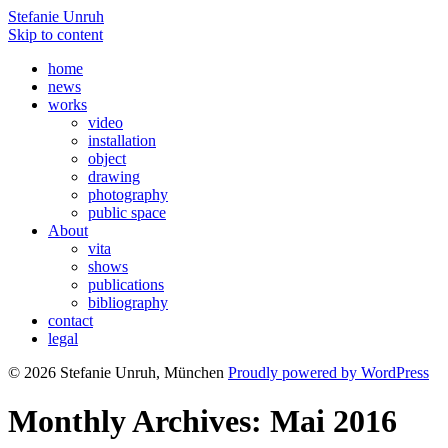
Stefanie Unruh
Skip to content
home
news
works
video
installation
object
drawing
photography
public space
About
vita
shows
publications
bibliography
contact
legal
© 2026 Stefanie Unruh, München
Proudly powered by WordPress
Monthly Archives: Mai 2016