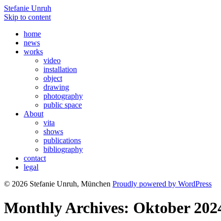
Stefanie Unruh
Skip to content
home
news
works
video
installation
object
drawing
photography
public space
About
vita
shows
publications
bibliography
contact
legal
© 2026 Stefanie Unruh, München
Proudly powered by WordPress
Monthly Archives: Oktober 202