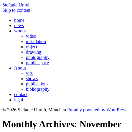
Stefanie Unruh
Skip to content
home
news
works
video
installation
object
drawing
photography
public space
About
vita
shows
publications
bibliography
contact
legal
© 2026 Stefanie Unruh, München
Proudly powered by WordPress
Monthly Archives: November