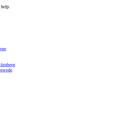
 help.
rne
ürnberg
pswede