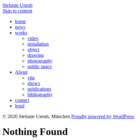
Stefanie Unruh
Skip to content
home
news
works
video
installation
object
drawing
photography
public space
About
vita
shows
publications
bibliography
contact
legal
© 2026 Stefanie Unruh, München
Proudly powered by WordPress
Nothing Found