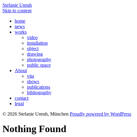
Stefanie Unruh
Skip to content
home
news
works
video
installation
object
drawing
photography
public space
About
vita
shows
publications
bibliography
contact
legal
© 2026 Stefanie Unruh, München
Proudly powered by WordPress
Nothing Found