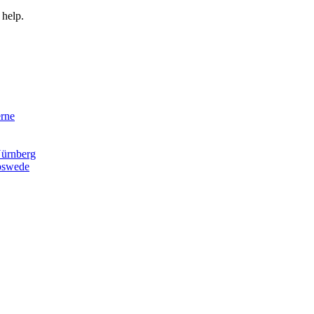
 help.
rne
ürnberg
pswede