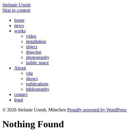
Stefanie Unruh
Skip to content
home
news
works
video
installation
object
drawing
photography
public space
About
vita
shows
publications
bibliography
contact
legal
© 2026 Stefanie Unruh, München
Proudly powered by WordPress
Nothing Found