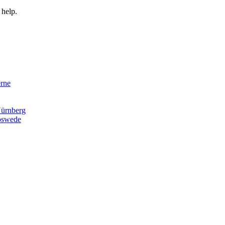
 help.
rne
ürnberg
pswede