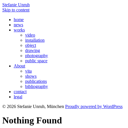
Stefanie Unruh
Skip to content
home
news
works
video
installation
object
drawing
photography
public space
About
vita
shows
publications
bibliography
contact
legal
© 2026 Stefanie Unruh, München
Proudly powered by WordPress
Nothing Found