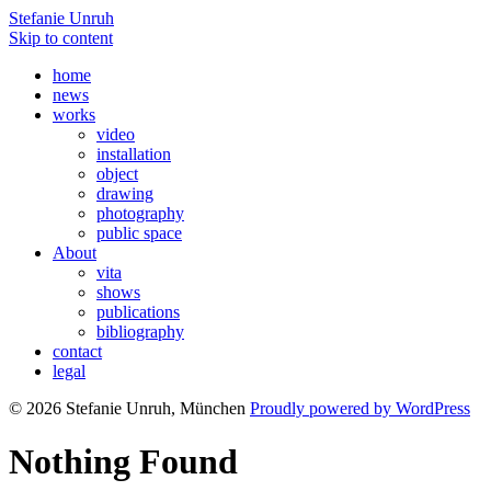
Stefanie Unruh
Skip to content
home
news
works
video
installation
object
drawing
photography
public space
About
vita
shows
publications
bibliography
contact
legal
© 2026 Stefanie Unruh, München
Proudly powered by WordPress
Nothing Found