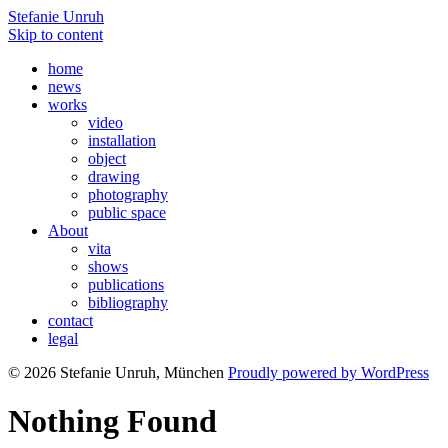
Stefanie Unruh
Skip to content
home
news
works
video
installation
object
drawing
photography
public space
About
vita
shows
publications
bibliography
contact
legal
© 2026 Stefanie Unruh, München
Proudly powered by WordPress
Nothing Found