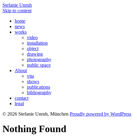
Stefanie Unruh
Skip to content
home
news
works
video
installation
object
drawing
photography
public space
About
vita
shows
publications
bibliography
contact
legal
© 2026 Stefanie Unruh, München
Proudly powered by WordPress
Nothing Found