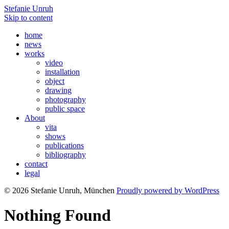
Stefanie Unruh
Skip to content
home
news
works
video
installation
object
drawing
photography
public space
About
vita
shows
publications
bibliography
contact
legal
© 2026 Stefanie Unruh, München
Proudly powered by WordPress
Nothing Found