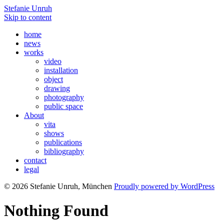
Stefanie Unruh
Skip to content
home
news
works
video
installation
object
drawing
photography
public space
About
vita
shows
publications
bibliography
contact
legal
© 2026 Stefanie Unruh, München
Proudly powered by WordPress
Nothing Found