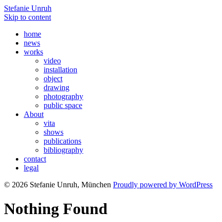
Stefanie Unruh
Skip to content
home
news
works
video
installation
object
drawing
photography
public space
About
vita
shows
publications
bibliography
contact
legal
© 2026 Stefanie Unruh, München
Proudly powered by WordPress
Nothing Found