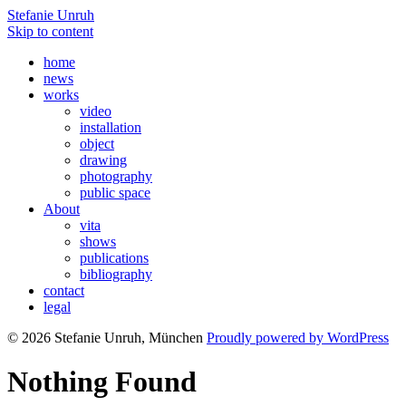
Stefanie Unruh
Skip to content
home
news
works
video
installation
object
drawing
photography
public space
About
vita
shows
publications
bibliography
contact
legal
© 2026 Stefanie Unruh, München
Proudly powered by WordPress
Nothing Found