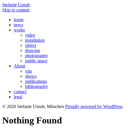
Stefanie Unruh
Skip to content
home
news
works
video
installation
object
drawing
photography
public space
About
vita
shows
publications
bibliography
contact
legal
© 2026 Stefanie Unruh, München
Proudly powered by WordPress
Nothing Found