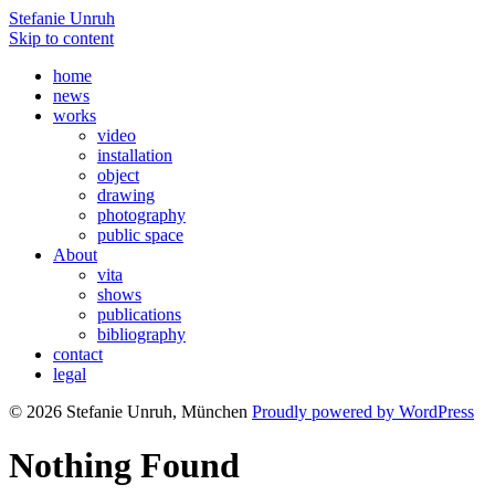
Stefanie Unruh
Skip to content
home
news
works
video
installation
object
drawing
photography
public space
About
vita
shows
publications
bibliography
contact
legal
© 2026 Stefanie Unruh, München
Proudly powered by WordPress
Nothing Found