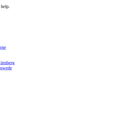
 help.
rne
ürnberg
pswede