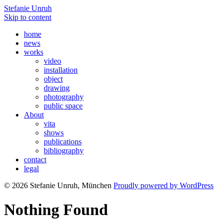
Stefanie Unruh
Skip to content
home
news
works
video
installation
object
drawing
photography
public space
About
vita
shows
publications
bibliography
contact
legal
© 2026 Stefanie Unruh, München
Proudly powered by WordPress
Nothing Found