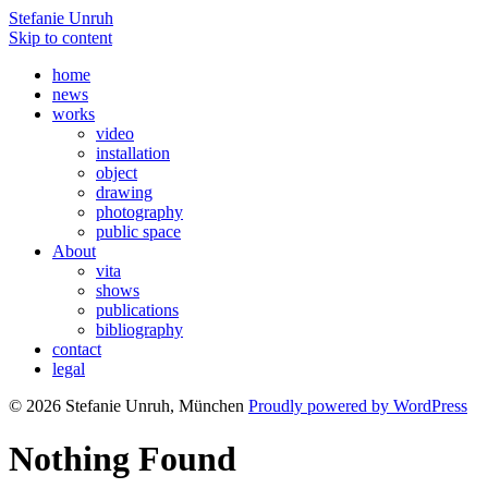
Stefanie Unruh
Skip to content
home
news
works
video
installation
object
drawing
photography
public space
About
vita
shows
publications
bibliography
contact
legal
© 2026 Stefanie Unruh, München
Proudly powered by WordPress
Nothing Found