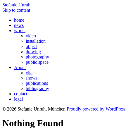
Stefanie Unruh
Skip to content
home
news
works
video
installation
object
drawing
photography
public space
About
vita
shows
publications
bibliography
contact
legal
© 2026 Stefanie Unruh, München
Proudly powered by WordPress
Nothing Found