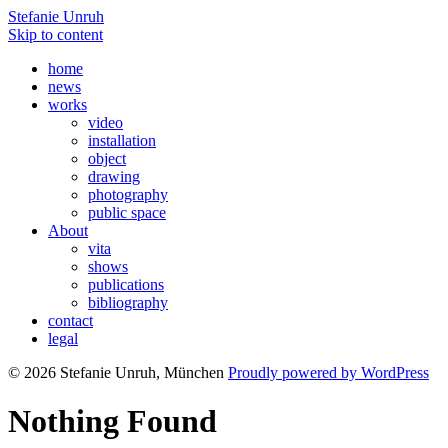
Stefanie Unruh
Skip to content
home
news
works
video
installation
object
drawing
photography
public space
About
vita
shows
publications
bibliography
contact
legal
© 2026 Stefanie Unruh, München
Proudly powered by WordPress
Nothing Found