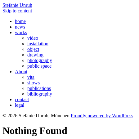
Stefanie Unruh
Skip to content
home
news
works
video
installation
object
drawing
photography
public space
About
vita
shows
publications
bibliography
contact
legal
© 2026 Stefanie Unruh, München
Proudly powered by WordPress
Nothing Found