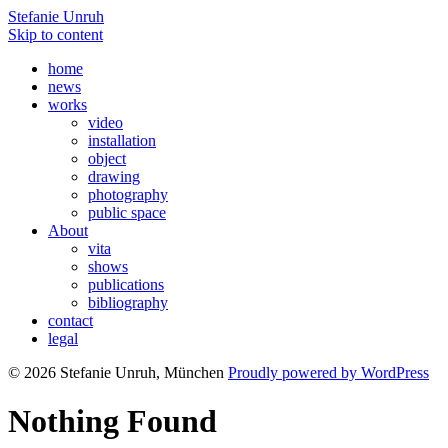
Stefanie Unruh
Skip to content
home
news
works
video
installation
object
drawing
photography
public space
About
vita
shows
publications
bibliography
contact
legal
© 2026 Stefanie Unruh, München
Proudly powered by WordPress
Nothing Found