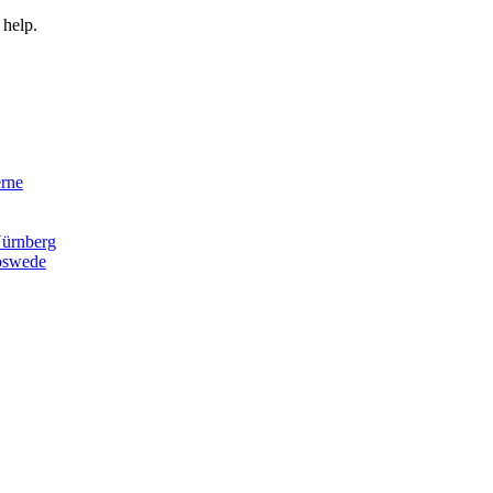
 help.
rne
ürnberg
pswede