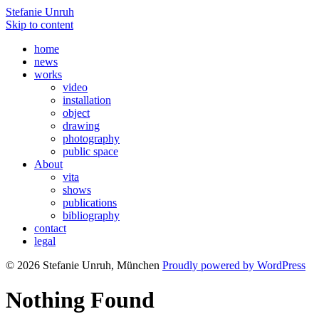
Stefanie Unruh
Skip to content
home
news
works
video
installation
object
drawing
photography
public space
About
vita
shows
publications
bibliography
contact
legal
© 2026 Stefanie Unruh, München
Proudly powered by WordPress
Nothing Found