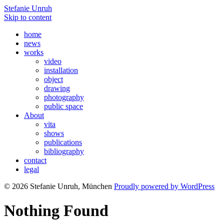
Stefanie Unruh
Skip to content
home
news
works
video
installation
object
drawing
photography
public space
About
vita
shows
publications
bibliography
contact
legal
© 2026 Stefanie Unruh, München
Proudly powered by WordPress
Nothing Found