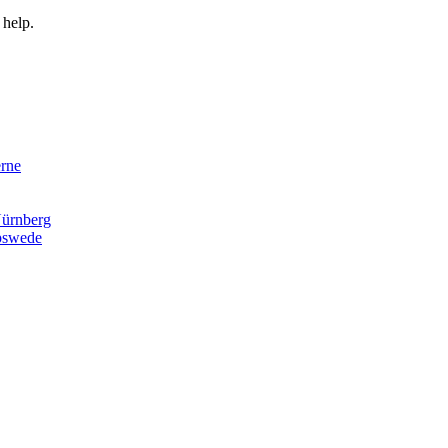
 help.
rne
ürnberg
pswede