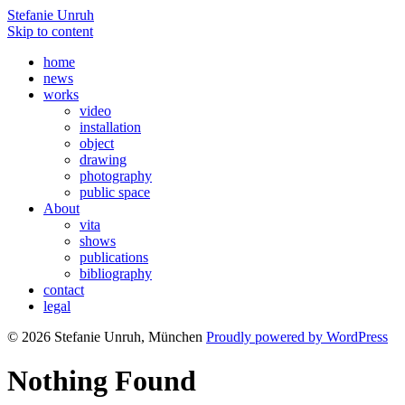
Stefanie Unruh
Skip to content
home
news
works
video
installation
object
drawing
photography
public space
About
vita
shows
publications
bibliography
contact
legal
© 2026 Stefanie Unruh, München
Proudly powered by WordPress
Nothing Found