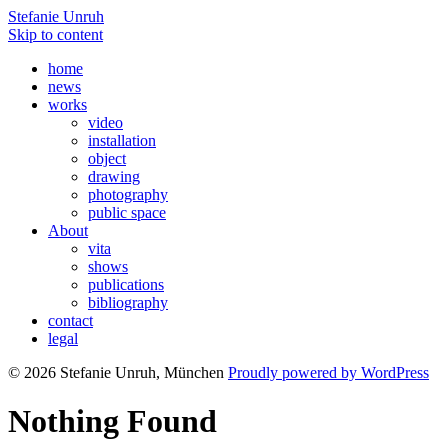
Stefanie Unruh
Skip to content
home
news
works
video
installation
object
drawing
photography
public space
About
vita
shows
publications
bibliography
contact
legal
© 2026 Stefanie Unruh, München
Proudly powered by WordPress
Nothing Found