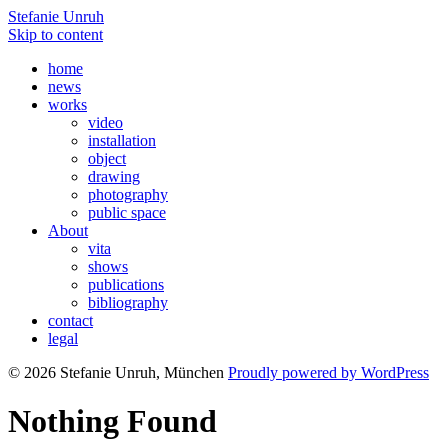
Stefanie Unruh
Skip to content
home
news
works
video
installation
object
drawing
photography
public space
About
vita
shows
publications
bibliography
contact
legal
© 2026 Stefanie Unruh, München
Proudly powered by WordPress
Nothing Found