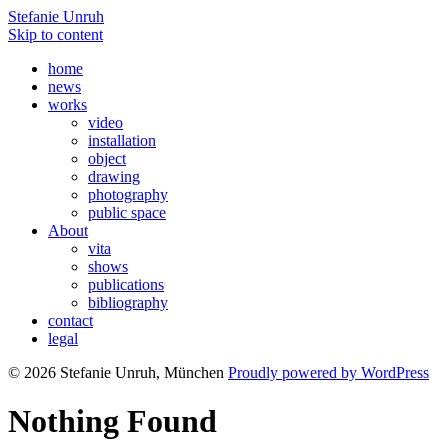
Stefanie Unruh
Skip to content
home
news
works
video
installation
object
drawing
photography
public space
About
vita
shows
publications
bibliography
contact
legal
© 2026 Stefanie Unruh, München
Proudly powered by WordPress
Nothing Found