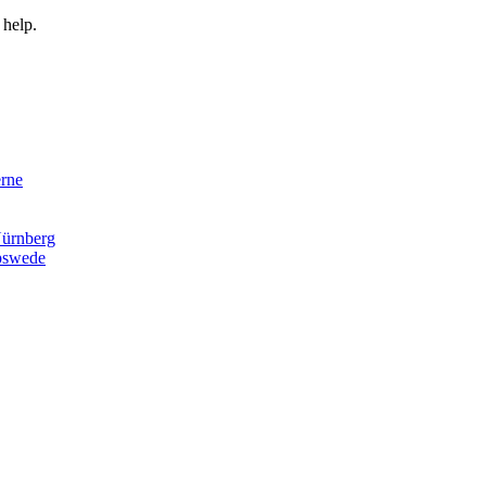
 help.
rne
ürnberg
pswede