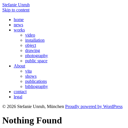
Stefanie Unruh
Skip to content
home
news
works
video
installation
object
drawing
photography
public space
About
vita
shows
publications
bibliography
contact
legal
© 2026 Stefanie Unruh, München
Proudly powered by WordPress
Nothing Found