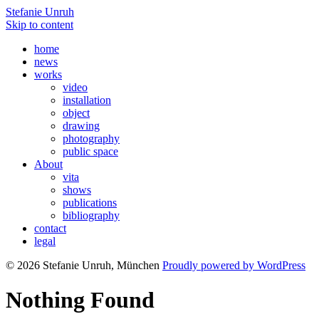
Stefanie Unruh
Skip to content
home
news
works
video
installation
object
drawing
photography
public space
About
vita
shows
publications
bibliography
contact
legal
© 2026 Stefanie Unruh, München
Proudly powered by WordPress
Nothing Found