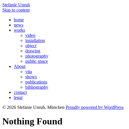
Stefanie Unruh
Skip to content
home
news
works
video
installation
object
drawing
photography
public space
About
vita
shows
publications
bibliography
contact
legal
© 2026 Stefanie Unruh, München
Proudly powered by WordPress
Nothing Found