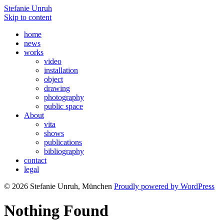
Stefanie Unruh
Skip to content
home
news
works
video
installation
object
drawing
photography
public space
About
vita
shows
publications
bibliography
contact
legal
© 2026 Stefanie Unruh, München
Proudly powered by WordPress
Nothing Found