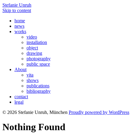
Stefanie Unruh
Skip to content
home
news
works
video
installation
object
drawing
photography
public space
About
vita
shows
publications
bibliography
contact
legal
© 2026 Stefanie Unruh, München
Proudly powered by WordPress
Nothing Found